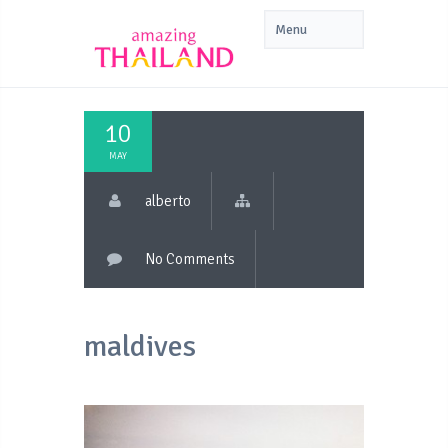
10
MAY
alberto
No Comments
maldives