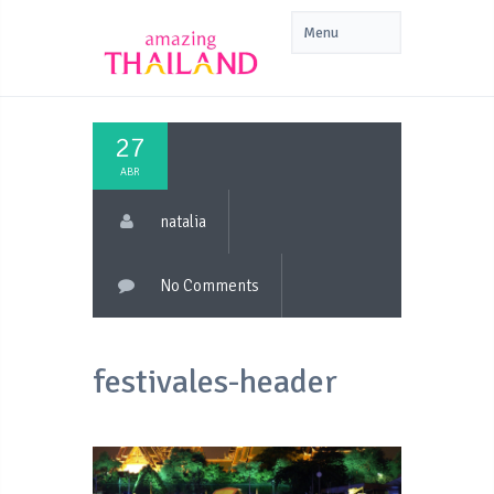
27
ABR
natalia
No Comments
festivales-header