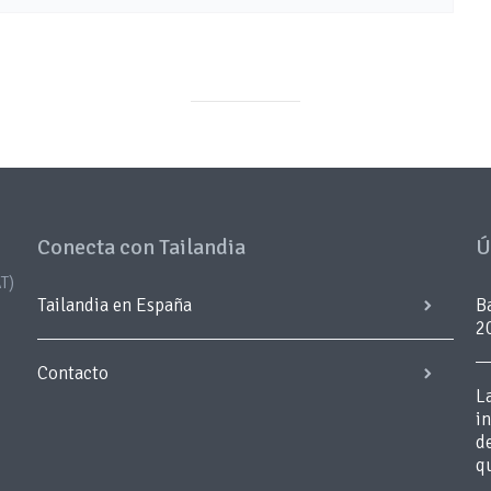
Conecta con Tailandia
Ú
T)
Tailandia en España
B
2
Contacto
L
i
d
q