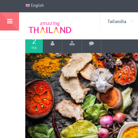
English
Tailandia
2
FEB