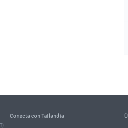
Conecta con Tailandia
Ú
T)