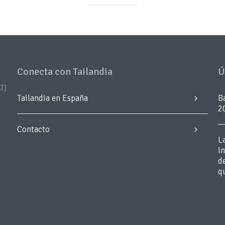
Conecta con Tailandia
Ú
T)
Tailandia en España
B
2
Contacto
L
i
d
q