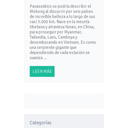
Panaseático se podría describir el
Mekong al discurrir por seis países
de increíble belleza a lo largo de sus
casi 5.000 km. Nace en la meseta
tibetana y atraviesa Yunan, en China,
para proseguir por Myanmar,
Tailandia, Laos, Camboya y
desembocando en Vietnam. Es como
una serpiente gigante que
dependiendo de cada estación se
suaviza …
LEER MÁS
Categorías