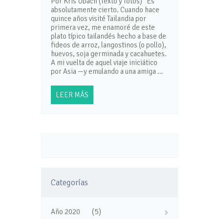
Por Kris Ubach (Texto y fotos) Es
absolutamente cierto. Cuando hace
quince años visité Tailandia por
primera vez, me enamoré de este
plato típico tailandés hecho a base de
fideos de arroz, langostinos (o pollo),
huevos, soja germinada y cacahuetes.
A mi vuelta de aquel viaje iniciático
por Asia —y emulando a una amiga …
LEER MÁS
Categorías
(5)
Año 2020