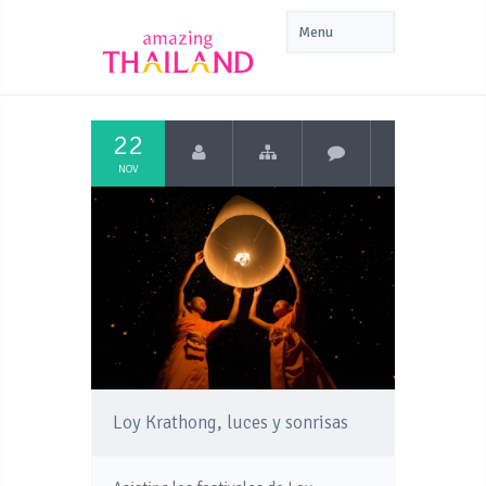
22
NOV
Loy Krathong, luces y sonrisas