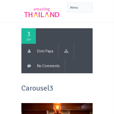
3
SEP
Dimi Papa
No Comments
Carousel3